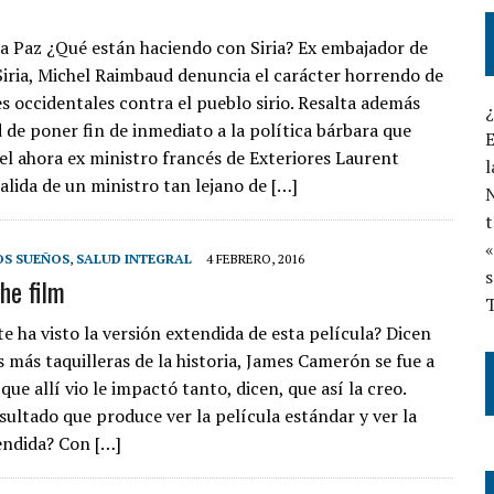
a Paz ¿Qué están haciendo con Siria? Ex embajador de
Siria, Michel Raimbaud denuncia el carácter horrendo de
es occidentales contra el pueblo sirio. Resalta además
d de poner fin de inmediato a la política bárbara que
E
el ahora ex ministro francés de Exteriores Laurent
l
alida de un ministro tan lejano de […]
N
t
«
OS SUEÑOS
,
SALUD INTEGRAL
4 FEBRERO, 2016
s
he film
T
e ha visto la versión extendida de esta película? Dicen
s más taquilleras de la historia, James Camerón se fue a
o que allí vio le impactó tanto, dicen, que así la creo.
sultado que produce ver la película estándar y ver la
endida? Con […]