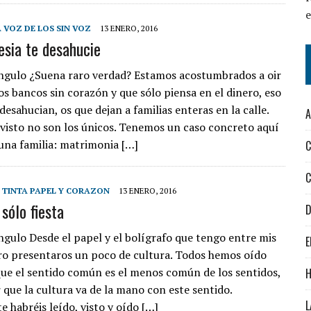
 VOZ DE LOS SIN VOZ
13 ENERO, 2016
esia te desahucie
ngulo ¿Suena raro verdad? Estamos acostumbrados a oir
os bancos sin corazón y que sólo piensa en el dinero, eso
desahucian, os que dejan a familias enteras en la calle.
 visto no son los únicos. Tenemos un caso concreto aquí
 una familia: matrimonia […]
C
 TINTA PAPEL Y CORAZON
13 ENERO, 2016
sólo fiesta
D
ngulo Desde el papel y el bolígrafo que tengo entre mis
E
o presentaros un poco de cultura. Todos hemos oído
que el sentido común es el menos común de los sentidos,
H
 que la cultura va de la mano con este sentido.
L
 habréis leído, visto y oído […]