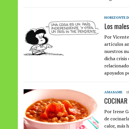
HORIZONTE DE
Los males
Por Vicente
artículos an
nuestros ma
dicha crisi
relacionado
apoyados po
AMASAME
1
COCINAR 
Por Irene G
de cocinarla
calor, más 