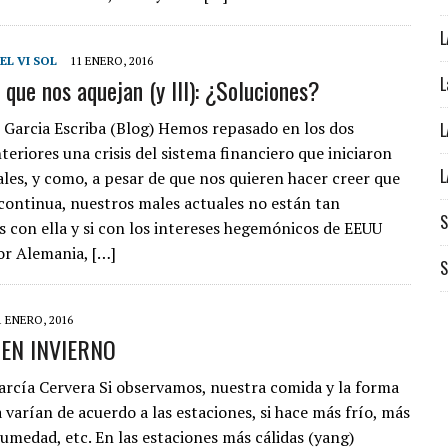
L
L VI SOL
11 ENERO, 2016
 que nos aquejan (y III): ¿Soluciones?
L
 Garcia Escriba (Blog) Hemos repasado en los dos
L
teriores una crisis del sistema financiero que iniciaron
L
les, y como, a pesar de que nos quieren hacer creer que
s continua, nuestros males actuales no están tan
S
s con ella y si con los intereses hegemónicos de EEUU
r Alemania, […]
S
1 ENERO, 2016
EN INVIERNO
arcía Cervera Si observamos, nuestra comida y la forma
 varían de acuerdo a las estaciones, si hace más frío, más
humedad, etc. En las estaciones más cálidas (yang)