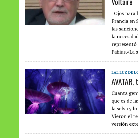
Voltaire
Ojos para l
Francia en 
las sancion
la necesida
representó 
Fabius.«La s
LAL LUZ DE L
AVATAR, t
Cuanta gent
que es de la
la selva y l
Vieron el re
versión ext