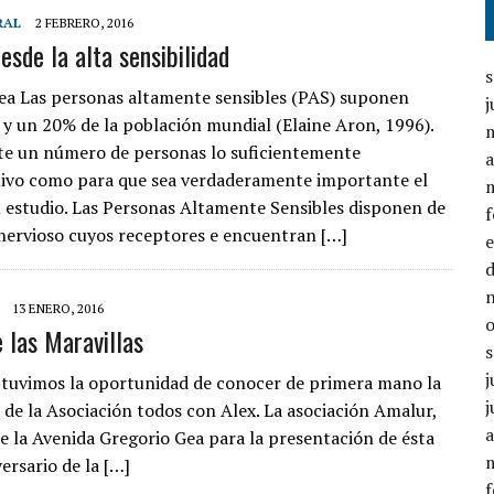
RAL
2 FEBRERO, 2016
esde la alta sensibilidad
ea Las personas altamente sensibles (PAS) suponen
j
 y un 20% de la población mundial (Elaine Aron, 1996).
e un número de personas lo suficientemente
a
ivo como para que sea verdaderamente importante el
u estudio. Las Personas Altamente Sensibles disponen de
nervioso cuyos receptores e encuentran […]
13 ENERO, 2016
e las Maravillas
j
 tuvimos la oportunidad de conocer de primera mano la
j
 de la Asociación todos con Alex. La asociación Amalur,
a
 de la Avenida Gregorio Gea para la presentación de ésta
ersario de la […]