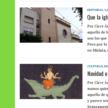
EDITORIAL
,
LA
Que la igl
Por Circe Á
aquello de l
son los que 
Pero por lo
en Mislata,
CULTURAS
,
DE
Navidad o 
Por Circe A
manos quier
aquello de 
y parece ser
Seguramente