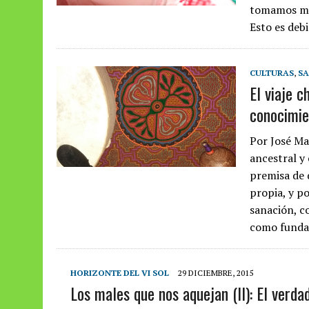
tomamos más
Esto es debi
CULTURAS
,
SA
El viaje 
conocimie
Por José Ma
ancestral y
premisa de q
propia, y p
sanación, c
como fundam
HORIZONTE DEL VI SOL
29 DICIEMBRE, 2015
Los males que nos aquejan (II): El verda