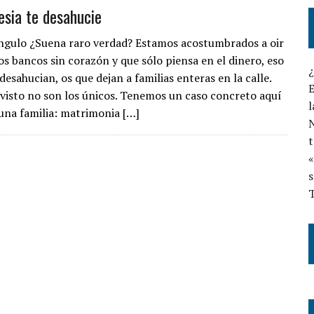
esia te desahucie
ngulo ¿Suena raro verdad? Estamos acostumbrados a oir
os bancos sin corazón y que sólo piensa en el dinero, eso
desahucian, os que dejan a familias enteras en la calle.
E
 visto no son los únicos. Tenemos un caso concreto aquí
l
 una familia: matrimonia […]
N
t
«
s
T